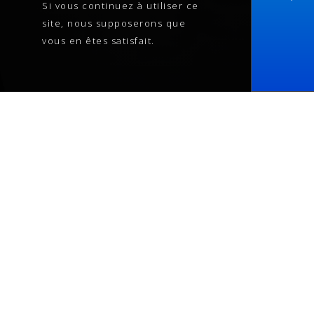
Si vous continuez à utiliser ce
site, nous supposerons que
vous en êtes satisfait.
coupe
d'argent
Mois de janvier